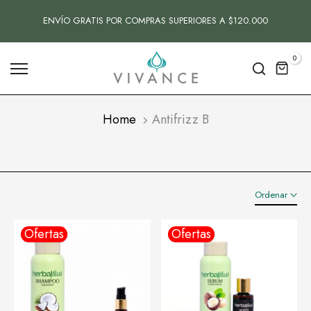
Saltar
ENVÍO GRATIS POR COMPRAS SUPERIORES A $120.000
contenido
0
Home
Antifrizz B
Ordenar
Ofertas
Ofertas